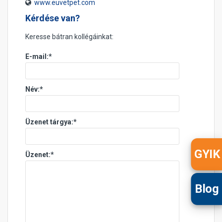
www.euvetpet.com
Kérdése van?
Keresse bátran kollégáinkat:
E-mail:
*
Név:
*
Üzenet tárgya:
*
GYIK
Üzenet:
*
Blog